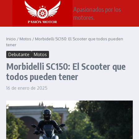
Saltar al contenido
Apasionados por los
motores.
Inicio
/
Motos
/
Morbidelli SC150: El Scooter que todos pueden
tener
Debutante
Motos
Morbidelli SC150: El Scooter que
todos pueden tener
16 de enero de 2025