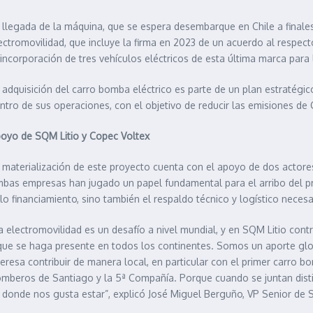
 llegada de la máquina, que se espera desembarque en Chile a finale
ectromovilidad, que incluye la firma en 2023 de un acuerdo al respe
 incorporación de tres vehículos eléctricos de esta última marca par
 adquisición del carro bomba eléctrico es parte de un plan estratégi
ntro de sus operaciones, con el objetivo de reducir las emisiones de
oyo de SQM Litio y Copec Voltex
 materialización de este proyecto cuenta con el apoyo de dos actores
bas empresas han jugado un papel fundamental para el arribo del pr
lo financiamiento, sino también el respaldo técnico y logístico necesa
a electromovilidad es un desafío a nivel mundial, y en SQM Litio contr
que se haga presente en todos los continentes. Somos un aporte glo
teresa contribuir de manera local, en particular con el primer carro
mberos de Santiago y la 5ª Compañía. Porque cuando se juntan disti
 donde nos gusta estar”, explicó José Miguel Berguño, VP Senior de 