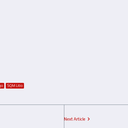
go
SQM Litio
Next Article