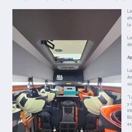
La
el
la
La
de
Ap
La
Am
so
“L
y 
in
Bo
es