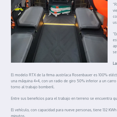
“R
vi
co
us
“E
es
ap
se
La
El modelo RTX de la firma austríaca Rosenbauer es 100% eléctr
una máquina 4×4, con un radio de giro 50% inferior a un carro
torno al trabajo bomberil.
Entre sus beneficios para el trabajo en terreno se encuentra q
El vehículo, con capacidad para nueve personas, tiene 132 KW
minutos.