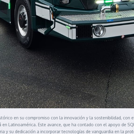
órico en su compromiso con la innovación y la sostenibilidad, con e
 en Latinoamérica. Este avance, que ha contado con el apoyo de SQM 
oria y su dedicación a incorporar tecnologías de vanguardia en la pro