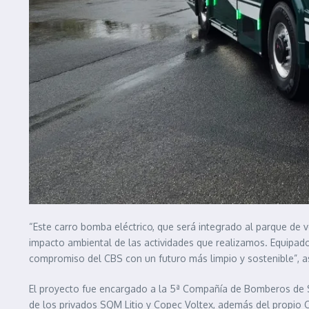
“Este carro bomba eléctrico, que será integrado al parque de v
impacto ambiental de las actividades que realizamos. Equipado
compromiso del CBS con un futuro más limpio y sostenible”, 
El proyecto fue encargado a la 5ª Compañía de Bomberos de San
de los privados SQM Litio y Copec Voltex, además del propio 