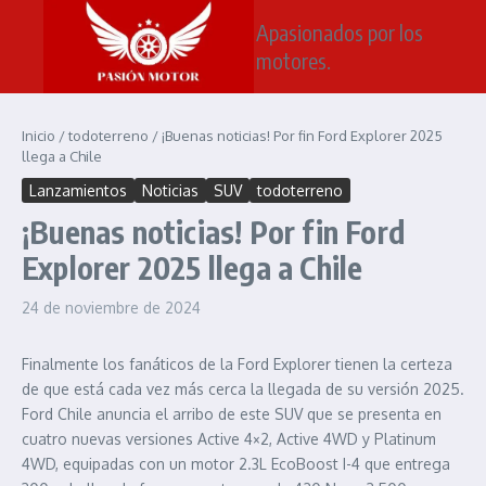
Saltar al contenido
Apasionados por los
motores.
Inicio
/
todoterreno
/
¡Buenas noticias! Por fin Ford Explorer 2025
llega a Chile
Lanzamientos
Noticias
SUV
todoterreno
¡Buenas noticias! Por fin Ford
Explorer 2025 llega a Chile
24 de noviembre de 2024
Finalmente los fanáticos de la Ford Explorer tienen la certeza
de que está cada vez más cerca la llegada de su versión 2025.
Ford Chile anuncia el arribo de este SUV que se presenta en
cuatro nuevas versiones Active 4×2, Active 4WD y Platinum
4WD, equipadas con un motor 2.3L EcoBoost I-4 que entrega