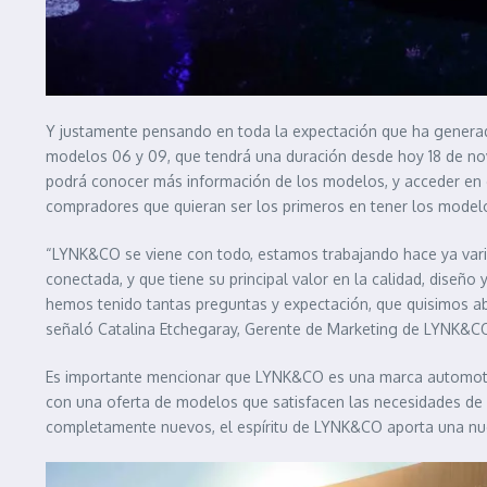
Y justamente pensando en toda la expectación que ha generado 
modelos 06 y 09, que tendrá una duración desde hoy 18 de nov
podrá conocer más información de los modelos, y acceder en c
compradores que quieran ser los primeros en tener los modelo
“LYNK&CO se viene con todo, estamos trabajando hace ya varios
conectada, y que tiene su principal valor en la calidad, diseño
hemos tenido tantas preguntas y expectación, que quisimos ab
señaló Catalina Etchegaray, Gerente de Marketing de LYNK&CO
Es importante mencionar que LYNK&CO es una marca automotriz
con una oferta de modelos que satisfacen las necesidades de
completamente nuevos, el espíritu de LYNK&CO aporta una nue