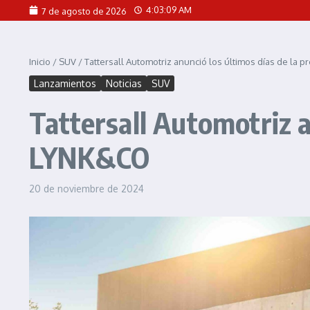
Saltar al contenido
4:03:11 AM
7 de agosto de 2026
Inicio
/
SUV
/
Tattersall Automotriz anunció los últimos días de la
Lanzamientos
Noticias
SUV
Tattersall Automotriz a
LYNK&CO
20 de noviembre de 2024