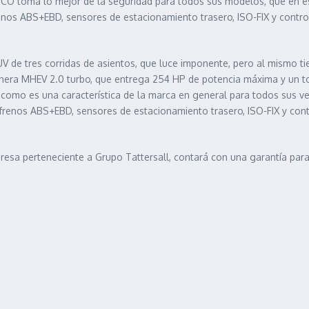
CO toma lo mejor de la seguridad para todos sus modelos, que en est
frenos ABS+EBD, sensores de estacionamiento trasero, ISO-FIX y contro
V de tres corridas de asientos, que luce imponente, pero al mismo
inera MHEV 2.0 turbo, que entrega 254 HP de potencia máxima y un 
 como es una característica de la marca en general para todos sus ve
frenos ABS+EBD, sensores de estacionamiento trasero, ISO-FIX y contr
resa perteneciente a Grupo Tattersall, contará con una garantía par