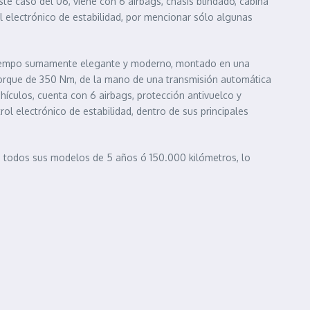
e caso del 06, viene con 6 airbags, chasis blindado, cabina
l electrónico de estabilidad, por mencionar sólo algunas
 tiempo sumamente elegante y moderno, montado en una
torque de 350 Nm, de la mano de una transmisión automática
hículos, cuenta con 6 airbags, protección antivuelco y
ol electrónico de estabilidad, dentro de sus principales
a todos sus modelos de 5 años ó 150.000 kilómetros, lo