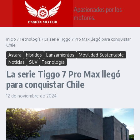
Saltar al contenido
Apasionados por los
motores.
Inicio
/
Tecnología
/
La serie Tiggo 7 Pro Max llegó para conquistar
Chile
Astara
hibridos
Lanzamientos
Movilidad Sustentable
Noticias
SUV
Tecnología
La serie Tiggo 7 Pro Max llegó
para conquistar Chile
12 de noviembre de 2024