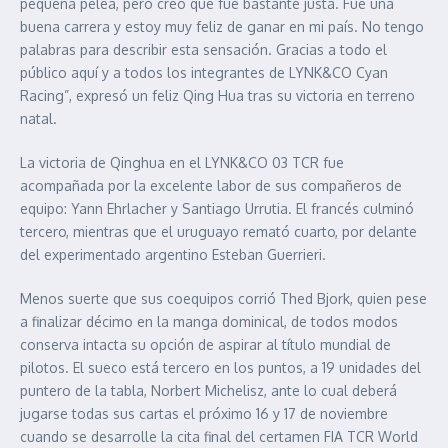
pequeña pelea, pero creo que fue bastante justa. Fue una
buena carrera y estoy muy feliz de ganar en mi país. No tengo
palabras para describir esta sensación. Gracias a todo el
público aquí y a todos los integrantes de LYNK&CO Cyan
Racing”, expresó un feliz Qing Hua tras su victoria en terreno
natal.
La victoria de Qinghua en el LYNK&CO 03 TCR fue
acompañada por la excelente labor de sus compañeros de
equipo: Yann Ehrlacher y Santiago Urrutia. El francés culminó
tercero, mientras que el uruguayo remató cuarto, por delante
del experimentado argentino Esteban Guerrieri.
Menos suerte que sus coequipos corrió Thed Bjork, quien pese
a finalizar décimo en la manga dominical, de todos modos
conserva intacta su opción de aspirar al título mundial de
pilotos. El sueco está tercero en los puntos, a 19 unidades del
puntero de la tabla, Norbert Michelisz, ante lo cual deberá
jugarse todas sus cartas el próximo 16 y 17 de noviembre
cuando se desarrolle la cita final del certamen FIA TCR World