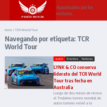
Saltar al contenido
Apasionados por los
motores.
Inicio
/
TCR World Tour
Navegando por etiqueta: TCR
World Tour
autos
Eventos
Noticias
LYNK & CO conserva
liderato del TCR World
Tour tras fecha en
Australia
Luego de dos meses de receso
el Tmáximo torneo mundial de
autos turismo volvió a la