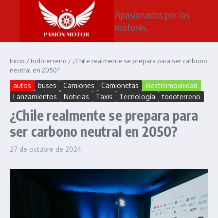
Saltar al contenido
Apasionados por los
motores.
Inicio
/
todoterreno
/
¿Chile realmente se prepara para ser carbono
neutral en 2050?
autos
buses
Camiones
Camionetas
Electromovilidad
Lanzamientos
Noticias
Taxis
Tecnología
todoterreno
¿Chile realmente se prepara para
ser carbono neutral en 2050?
27 de octubre de 2024