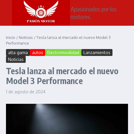
Saltar al contenido
Apasionados por los
motores.
Inicio
/
Noticias
/
Tesla lanza al mercado el nuevo Model 3
Performance
alta gama
autos
Electromovilidad
Lanzamientos
Noticias
Tesla lanza al mercado el nuevo
Model 3 Performance
1 de agosto de 2024