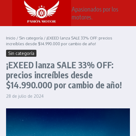
Saltar al contenido
Apasionados por los
motores.
Inicio
/
Sin categoría
/
¡EXEED lanza SALE 33% OFF: precios
increíbles desde $14.990.000 por cambio de año!
Sin categoría
¡EXEED lanza SALE 33% OFF:
precios increíbles desde
$14.990.000 por cambio de año!
28 de julio de 2024