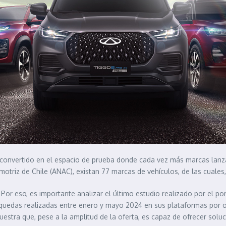
n convertido en el espacio de prueba donde cada vez más marcas lanza
otriz de Chile (ANAC), existan 77 marcas de vehículos, de las cuales,
 Por eso, es importante analizar el último estudio realizado por el p
squedas realizadas entre enero y mayo 2024 en sus plataformas por 
estra que, pese a la amplitud de la oferta, es capaz de ofrecer soluc