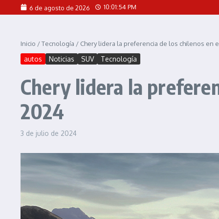
Saltar al contenido
10:01:54 PM
6 de agosto de 2026
Inicio
/
Tecnología
/
Chery lidera la preferencia de los chilenos en 
autos
Noticias
SUV
Tecnología
Chery lidera la prefere
2024
3 de julio de 2024