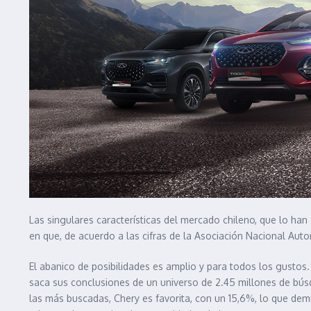
Las singulares características del mercado chileno, que lo ha
en que, de acuerdo a las cifras de la Asociación Nacional Autom
El abanico de posibilidades es amplio y para todos los gustos.
saca sus conclusiones de un universo de 2.45 millones de bú
las más buscadas, Chery es favorita, con un 15,6%, lo que demu