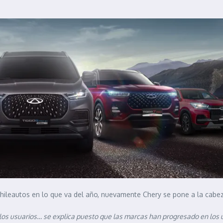
hileautos en lo que va del año, nuevamente Chery se pone a la cabez
 los usuarios… se explica puesto que las marcas han progresado en los ú