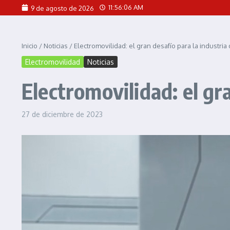
Saltar al contenido
11:56:08 AM
9 de agosto de 2026
Inicio
/
Noticias
/
Electromovilidad: el gran desafío para la industria
Electromovilidad
Noticias
Electromovilidad: el gr
27 de diciembre de 2023