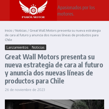
Saltar al contenido
Apasionados por los
motores.
Inicio
/
Noticias
/
Great Wall Motors presenta su nueva estrategia
de cara al futuro y anuncia dos nuevas líneas de productos para
Chile
Lanzamientos
Noticias
Great Wall Motors presenta su
nueva estrategia de cara al futuro
y anuncia dos nuevas líneas de
productos para Chile
26 de noviembre de 2023