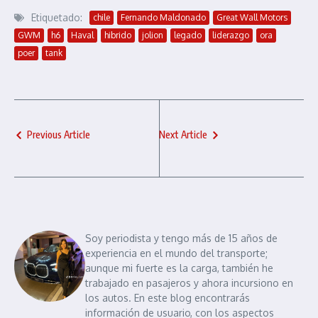
Etiquetado:
chile
Fernando Maldonado
Great Wall Motors
GWM
h6
Haval
hibrido
jolion
legado
liderazgo
ora
poer
tank
Previous Article
Next Article
Soy periodista y tengo más de 15 años de
experiencia en el mundo del transporte;
aunque mi fuerte es la carga, también he
trabajado en pasajeros y ahora incursiono en
los autos. En este blog encontrarás
información de usuario, con los aspectos