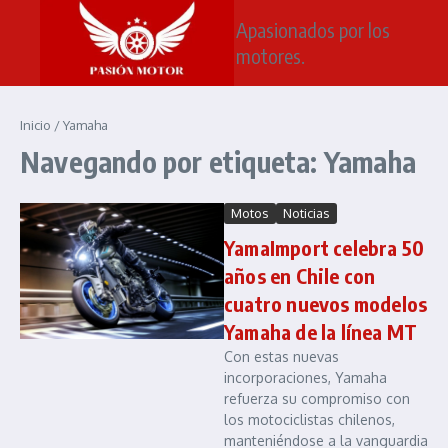
Saltar al contenido
Apasionados por los
motores.
Inicio
/
Yamaha
Navegando por etiqueta: Yamaha
Motos
Noticias
YamaImport celebra 50
años en Chile con
cuatro nuevos modelos
Yamaha de la línea MT
Con estas nuevas
incorporaciones, Yamaha
refuerza su compromiso con
los motociclistas chilenos,
manteniéndose a la vanguardia