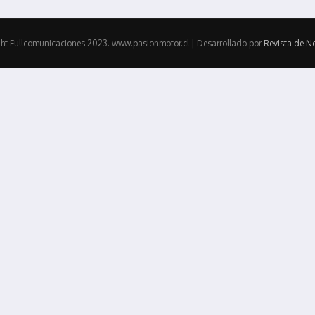
ht Fullcomunicaciones 2023. www.pasionmotor.cl | Desarrollado por
Revista de No