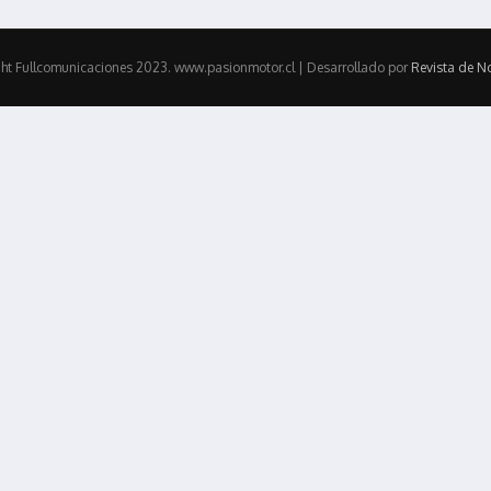
ht Fullcomunicaciones 2023. www.pasionmotor.cl | Desarrollado por
Revista de No