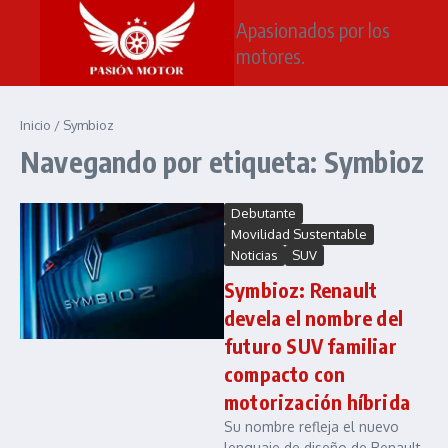
Saltar al contenido
Apasionados por los
motores.
Inicio
/
Symbioz
Navegando por etiqueta: Symbioz
Debutante
Movilidad Sustentable
Noticias
SUV
Symbioz: Renault
devela el nombre del
futuro SUV familiar
compacto con
motorización híbrida
Su nombre refleja el nuevo
lenguaje de diseño de Renault,