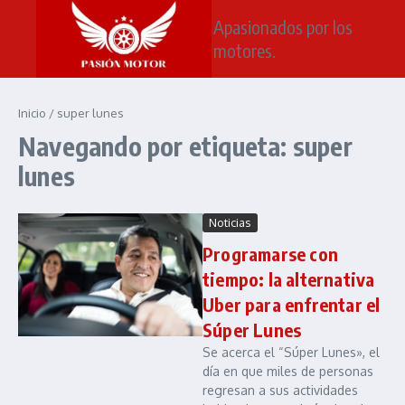
Saltar al contenido
Apasionados por los
motores.
Inicio
/
super lunes
Navegando por etiqueta: super
lunes
Noticias
Programarse con
tiempo: la alternativa
Uber para enfrentar el
Súper Lunes
Se acerca el “Súper Lunes», el
día en que miles de personas
regresan a sus actividades