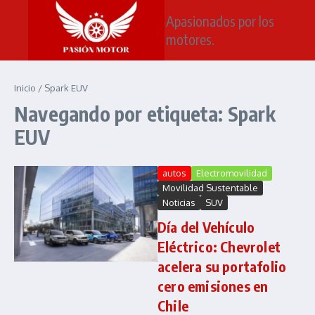
Saltar al contenido
Apasionados por los
motores.
Inicio
/
Spark EUV
Navegando por etiqueta: Spark
EUV
autos
Electromovilidad
Movilidad Sustentable
Noticias
SUV
Día del Vehículo
Eléctrico: Chevrolet
acelera su portafolio
cero emisiones en
Chile