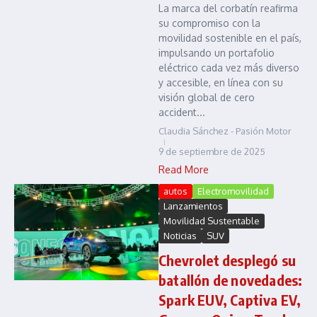
La marca del corbatín reafirma
su compromiso con la
movilidad sostenible en el país,
impulsando un portafolio
eléctrico cada vez más diverso
y accesible, en línea con su
visión global de cero
accident...
Claudia Sánchez - Pasión Motor
9 de septiembre de 2025
Read More
autos
Electromovilidad
Lanzamientos
Movilidad Sustentable
Noticias
SUV
Chevrolet desplegó su
batallón de novedades:
Spark EUV, Captiva EV,