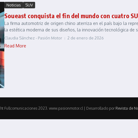
Noticias
SUV
Soueast conquista el fin del mundo con cuatro S
La firma automotriz de origen chino aterriza en el país bajo la re
la estética moderna de sus diseños, la innovación tecnológica de su
Claudia Sánchez - Pasión Motor
2 de enero de 2026
Read More
ht Fullcomunicaciones 2023. www.pasionmotor.cl | Desarrollado por
Revista de No