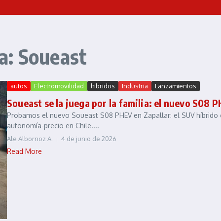
a: Soueast
autos
Electromovilidad
hibridos
Industria
Lanzamientos
Soueast se la juega por la familia: el nuevo S08 P
Probamos el nuevo Soueast S08 PHEV en Zapallar: el SUV híbrido en
autonomía-precio en Chile....
Ale Albornoz A.
4 de junio de 2026
Read More