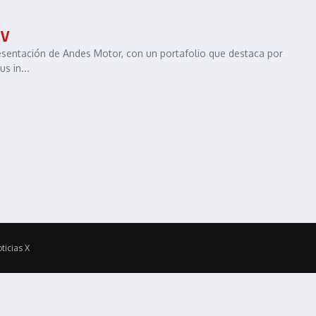
UV
presentación de Andes Motor, con un portafolio que destaca por
s in...
ticias X