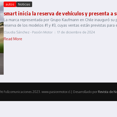
autos
Noticias
smart inicia la reserva de vehículos y presenta 
La marca representada por Grupo Kaufmann en Chile inauguró su pági
reserva de los modelos #1 y #3, cuyas ventas están previstas para e
Claudia Sánchez - Pasión Motor
17 de diciembre de 2024
Read More
ht Fullcomunicaciones 2023. www.pasionmotor.cl | Desarrollado por
Revista de No