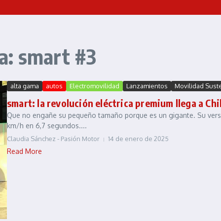
a: smart #3
alta gama
autos
Electromovilidad
Lanzamientos
Movilidad Sust
smart: la revolución eléctrica premium llega a Chi
Que no engañe su pequeño tamaño porque es un gigante. Su versi
km/h en 6,7 segundos....
Claudia Sánchez - Pasión Motor
14 de enero de 2025
Read More