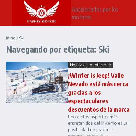
Saltar al contenido
Apasionados por los
motores.
Inicio
/
Ski
Navegando por etiqueta: Ski
Noticias
todoterreno
¡Winter is Jeep! Valle
Nevado está más cerca
gracias a los
espectaculares
descuentos de la marca
Uno de los aspectos más
entretenidos del invierno es la
posibilidad de practicar
deportes como ski y