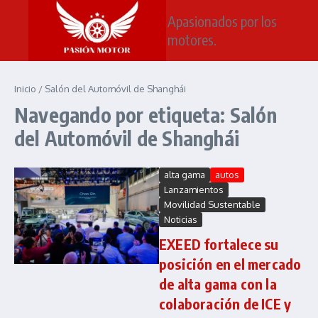
Saltar al contenido
Apasionados por los
motores.
Inicio
/
Salón del Automóvil de Shanghái
Navegando por etiqueta: Salón
del Automóvil de Shanghái
alta gama
autos
Lanzamientos
Movilidad Sustentable
Noticias
EXEED fortalece su
posición en el mercado
de alta gama con la
colaboración de ICE y