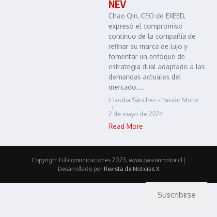
NEV
Chao Qin, CEO de EXEED,
expresó el compromiso
continuo de la compañía de
refinar su marca de lujo y
fomentar un enfoque de
estrategia dual adaptado a las
demandas actuales del
mercado....
Claudia Sánchez - Pasión Motor
2 de mayo de 2024
Read More
Copyright Fullcomunicaciones 2023. www.pasionmotor.cl |
Desarrollado por
Revista de Noticias X
Suscribirse