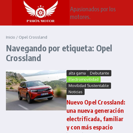
Saltar al contenido
Apasionados por los
motores.
Inicio
/
Opel Crossland
Navegando por etiqueta: Opel
Crossland
alta gama
Debutante
Electromovilidad
Movilidad Sustentable
Noticias
Nuevo Opel Crossland:
una nueva generación
electrificada, familiar
y con más espacio