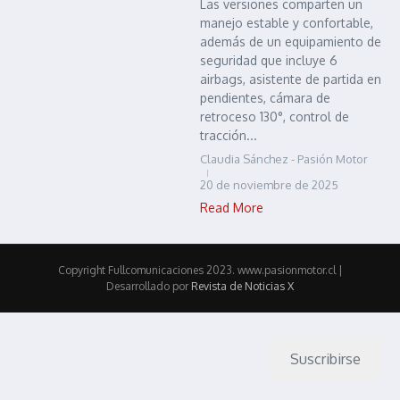
Las versiones comparten un
manejo estable y confortable,
además de un equipamiento de
seguridad que incluye 6
airbags, asistente de partida en
pendientes, cámara de
retroceso 130°, control de
tracción...
Claudia Sánchez - Pasión Motor
20 de noviembre de 2025
Read More
Copyright Fullcomunicaciones 2023. www.pasionmotor.cl |
Desarrollado por
Revista de Noticias X
Suscribirse