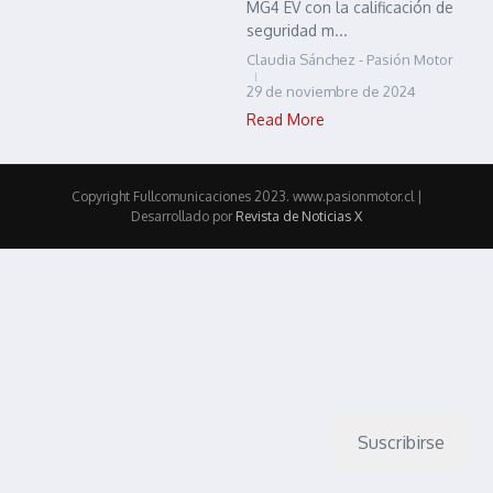
MG4 EV con la calificación de
seguridad m...
Claudia Sánchez - Pasión Motor
29 de noviembre de 2024
Read More
Copyright Fullcomunicaciones 2023. www.pasionmotor.cl |
Desarrollado por
Revista de Noticias X
Suscribirse