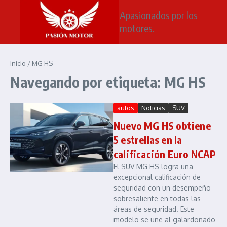
Saltar al contenido
Apasionados por los
motores.
Inicio
/
MG HS
Navegando por etiqueta: MG HS
autos
Noticias
SUV
Nuevo MG HS obtiene
5 estrellas en la
calificación Euro NCAP
El SUV MG HS logra una
excepcional calificación de
seguridad con un desempeño
sobresaliente en todas las
áreas de seguridad. Este
modelo se une al galardonado