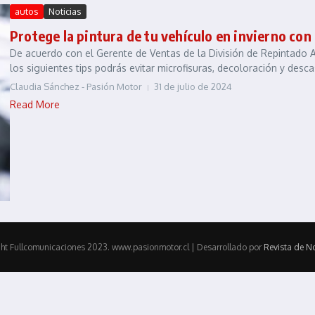
autos
Noticias
Protege la pintura de tu vehículo en invierno con
De acuerdo con el Gerente de Ventas de la División de Repintado A
los siguientes tips podrás evitar microfisuras, decoloración y descas
Claudia Sánchez - Pasión Motor
31 de julio de 2024
Read More
ht Fullcomunicaciones 2023. www.pasionmotor.cl | Desarrollado por
Revista de No