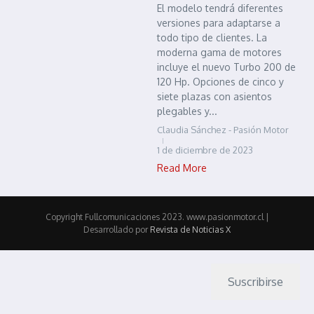
El modelo tendrá diferentes
versiones para adaptarse a
todo tipo de clientes. La
moderna gama de motores
incluye el nuevo Turbo 200 de
120 Hp. Opciones de cinco y
siete plazas con asientos
plegables y...
Claudia Sánchez - Pasión Motor
1 de diciembre de 2023
Read More
Copyright Fullcomunicaciones 2023. www.pasionmotor.cl |
Desarrollado por
Revista de Noticias X
Suscribirse