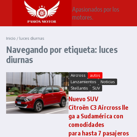
Saltar al contenido
Apasionados por los
motores.
Inicio
/
luces diurnas
Navegando por etiqueta: luces
diurnas
Aircross
autos
Lanzamientos
Noticias
Stellantis
SUV
Nuevo SUV
Citroën C3 Aircross lle
ga a Sudamérica con
comodidades
para hasta 7 pasajeros