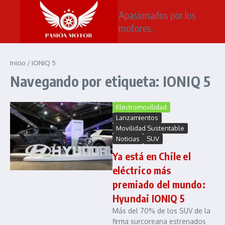
Saltar al contenido
Apasionados por los
motores.
Inicio
/
IONIQ 5
Navegando por etiqueta: IONIQ 5
Electromovilidad
Lanzamientos
Movilidad Sustentable
Noticias
SUV
Ya está en Chile el
eléctrico más
premiado del mundo:
Hyundai IONIQ 5
Más del 70% de los SUV de la
firma surcoreana estrenados