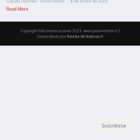
Claudia Sánchez - Pasión Motor
8 de enero de 2024
Read More
Copyright Fullcomunicaciones 2023. www.pasionmotor.cl |
Desarrollado por
Revista de Noticias X
Suscribirse