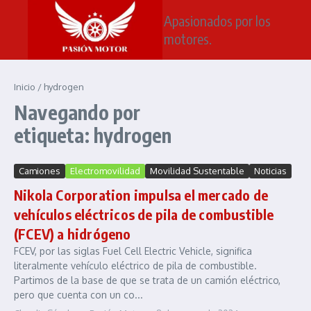
Saltar al contenido
Apasionados por los
motores.
Inicio
/
hydrogen
Navegando por
etiqueta: hydrogen
Camiones
Electromovilidad
Movilidad Sustentable
Noticias
Nikola Corporation impulsa el mercado de
vehículos eléctricos de pila de combustible
(FCEV) a hidrógeno
FCEV, por las siglas Fuel Cell Electric Vehicle, significa
literalmente vehículo eléctrico de pila de combustible.
Partimos de la base de que se trata de un camión eléctrico,
pero que cuenta con un co...