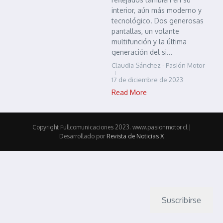
interior, aún más moderno y
tecnológico. Dos generosas
pantallas, un volante
multifunción y la última
generación del si...
Claudia Sánchez - Pasión Motor
17 de diciembre de 2023
Read More
Copyright Fullcomunicaciones 2023. www.pasionmotor.cl |
Desarrollado por
Revista de Noticias X
Suscribirse