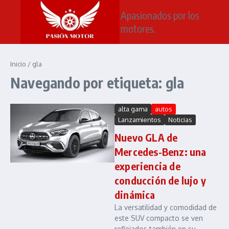
Saltar al contenido
Apasionados por los
motores.
Inicio
/
gla
Navegando por etiqueta: gla
alta gama
autos
Lanzamientos
Noticias
Nuevo GLA de
Mercedes-Benz: una
experiencia de
conducción de lujo y
dinámica
La versatilidad y comodidad de
este SUV compacto se ven
reflejados también en su