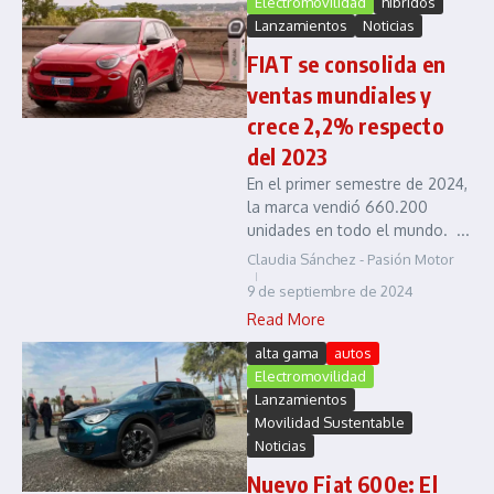
Electromovilidad
hibridos
Lanzamientos
Noticias
FIAT se consolida en
ventas mundiales y
crece 2,2% respecto
del 2023
En el primer semestre de 2024,
la marca vendió 660.200
unidades en todo el mundo. ...
Claudia Sánchez - Pasión Motor
9 de septiembre de 2024
Read More
alta gama
autos
Electromovilidad
Lanzamientos
Movilidad Sustentable
Noticias
Nuevo Fiat 600e: El