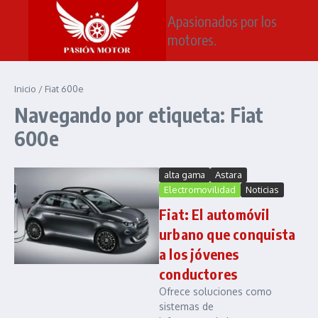
Saltar al contenido
Apasionados por los
motores.
Inicio
/
Fiat 600e
Navegando por etiqueta: Fiat
600e
alta gama
Astara
Electromovilidad
Noticias
Fiat: El automóvil
urbano que conquista
a los jóvenes
conductores
Ofrece soluciones como
sistemas de