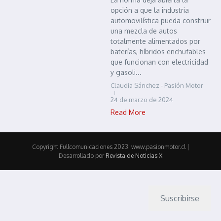
opción a que la industria
automovilística pueda construir
una mezcla de autos
totalmente alimentados por
baterías, híbridos enchufables
que funcionan con electricidad
y gasoli...
Claudia Sánchez - Pasión Motor
24 de marzo de 2024
Read More
Copyright Fullcomunicaciones 2023. www.pasionmotor.cl |
Desarrollado por
Revista de Noticias X
Suscribirse