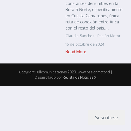
constantes derrumbes en la
Ruta 5 Norte, específicamente
en Cuesta Camarones, única
ruta de conexión entre Arica
con el resto del país....
Claudia Sánchez - Pasión Motor
16 de octubre de 2024
Read More
Copyright Fullcomunicaciones 2023. www.pasionmotor.cl |
Desarrollado por
Revista de Noticias X
Suscribirse