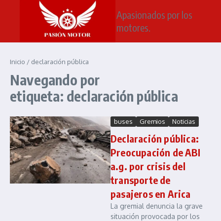
Saltar al contenido
Apasionados por los
motores.
Inicio
/
declaración pública
Navegando por
etiqueta: declaración pública
buses
Gremios
Noticias
Declaración pública:
Preocupación de ABI
a.g. por crisis del
transporte de
pasajeros en Arica
La gremial denuncia la grave
situación provocada por los