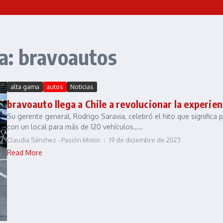
a: bravoautos
alta gama
autos
Noticias
bravoauto llega a Chile a revolucionar la experie
Su gerente general, Rodrigo Saravia, celebró el hito que significa
con un local para más de 120 vehículos.,...
Claudia Sánchez - Pasión Motor
19 de diciembre de 2023
Read More