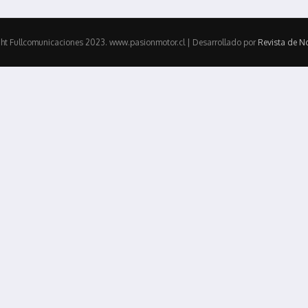
ht Fullcomunicaciones 2023. www.pasionmotor.cl | Desarrollado por
Revista de No