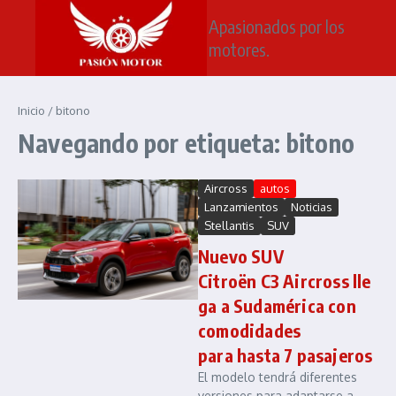
Saltar al contenido
Apasionados por los
motores.
Inicio
/
bitono
Navegando por etiqueta: bitono
Aircross
autos
Lanzamientos
Noticias
Stellantis
SUV
Nuevo SUV
Citroën C3 Aircross lle
ga a Sudamérica con
comodidades
para hasta 7 pasajeros
El modelo tendrá diferentes
versiones para adaptarse a