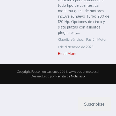
todo tipo de clientes. La
moderna gama de motores
incluye el nuevo Turbo 200 de
120 Hp. Opciones de cinco y
siete plazas con asientos
plegables y...
Claudia Sánchez - Pasión Motor
1 de diciembre de 2023
Read More
Copyright Fullcomunicaciones 2023. www.pasionmotor.cl |
Desarrollado por
Revista de Noticias X
Suscribirse