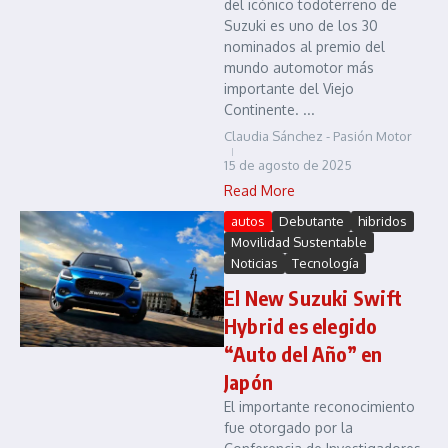
del icónico todoterreno de
Suzuki es uno de los 30
nominados al premio del
mundo automotor más
importante del Viejo
Continente. ...
Claudia Sánchez - Pasión Motor
15 de agosto de 2025
Read More
autos
Debutante
hibridos
Movilidad Sustentable
Noticias
Tecnología
El New Suzuki Swift
Hybrid es elegido
“Auto del Año” en
Japón
El importante reconocimiento
fue otorgado por la