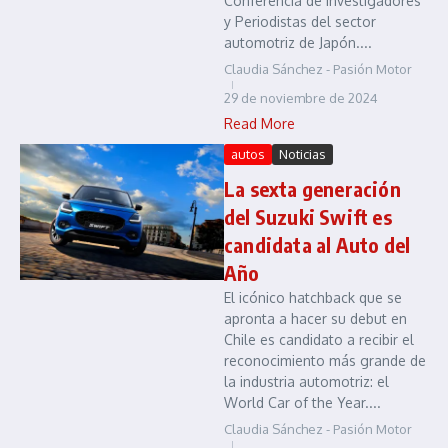
Conferencia de Investigadores
y Periodistas del sector
automotriz de Japón....
Claudia Sánchez - Pasión Motor
29 de noviembre de 2024
Read More
autos
Noticias
La sexta generación
del Suzuki Swift es
candidata al Auto del
Año
El icónico hatchback que se
apronta a hacer su debut en
Chile es candidato a recibir el
reconocimiento más grande de
la industria automotriz: el
World Car of the Year....
Claudia Sánchez - Pasión Motor