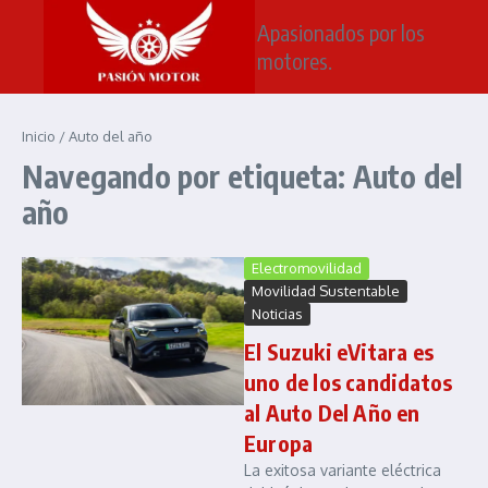
Saltar al contenido
Apasionados por los
motores.
Inicio
/
Auto del año
Navegando por etiqueta: Auto del
año
Electromovilidad
Movilidad Sustentable
Noticias
El Suzuki eVitara es
uno de los candidatos
al Auto Del Año en
Europa
La exitosa variante eléctrica