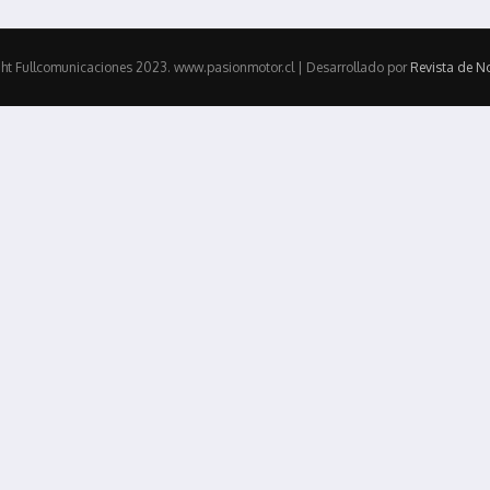
ht Fullcomunicaciones 2023. www.pasionmotor.cl | Desarrollado por
Revista de No