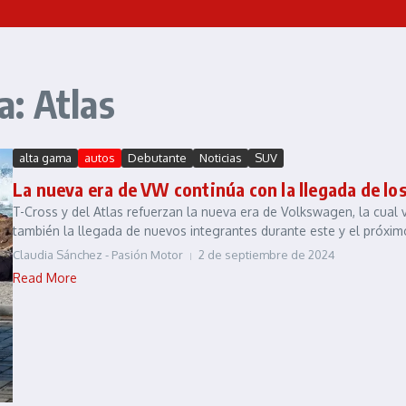
: Atlas
alta gama
autos
Debutante
Noticias
SUV
La nueva era de VW continúa con la llegada de lo
T-Cross y del Atlas refuerzan la nueva era de Volkswagen, la cual
también la llegada de nuevos integrantes durante este y el próximo
Claudia Sánchez - Pasión Motor
2 de septiembre de 2024
Read More