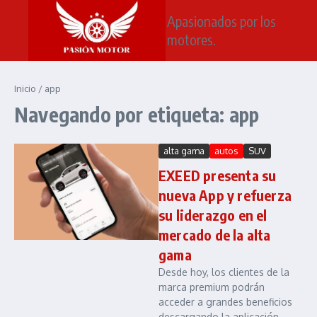
Saltar al contenido
Apasionados por los
motores.
Inicio
/
app
Navegando por etiqueta: app
alta gama
autos
SUV
EXEED presenta su
nueva App y refuerza
su liderazgo en el
mercado de la alta
gama
Desde hoy, los clientes de la
marca premium podrán
acceder a grandes beneficios
descargando la aplicación