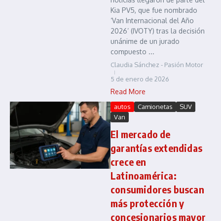
Kia PV5, que fue nombrado
‘Van Internacional del Año
2026’ (IVOTY) tras la decisión
unánime de un jurado
compuesto ...
Claudia Sánchez - Pasión Motor
5 de enero de 2026
Read More
autos
Camionetas
SUV
Van
El mercado de
garantías extendidas
crece en
Latinoamérica:
consumidores buscan
más protección y
concesionarios mayor