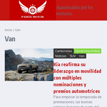
Saltar al contenido
Apasionados por los
motores.
Inicio
/
Van
Van
Camionetas
Electromovilidad
Noticias
SUV
Van
Kia reafirma su
liderazgo en movilidad
con múltiples
nominaciones y
premios automotrices
Para empezar la temporada de
premiaciones, las buenas
noticias llegaron de parte del