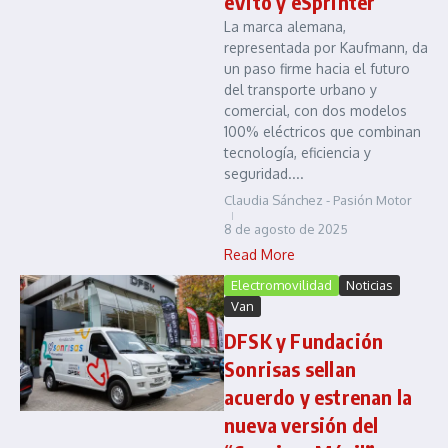
eVito y eSprinter
La marca alemana,
representada por Kaufmann, da
un paso firme hacia el futuro
del transporte urbano y
comercial, con dos modelos
100% eléctricos que combinan
tecnología, eficiencia y
seguridad....
Claudia Sánchez - Pasión Motor
8 de agosto de 2025
Read More
Electromovilidad
Noticias
Van
DFSK y Fundación
Sonrisas sellan
acuerdo y estrenan la
nueva versión del