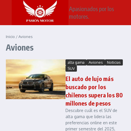
Saltar al contenido
Apasionados por los
motores.
Inicio
/
Aviones
Aviones
alta gama
Aviones
Noticias
SUV
El auto de lujo más
buscado por los
chilenos supera los 80
millones de pesos
Descubre cuál es el SUV de
alta gama que lidera las
preferencias online en este
primer semestre del 2025,