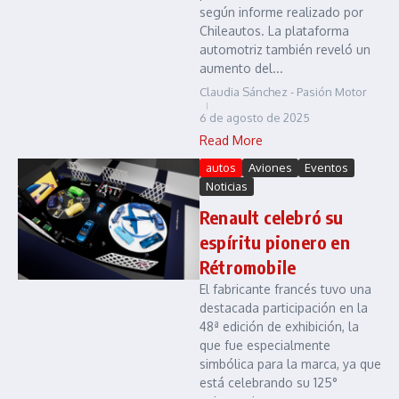
según informe realizado por
Chileautos. La plataforma
automotriz también reveló un
aumento del...
Claudia Sánchez - Pasión Motor
6 de agosto de 2025
Read More
autos
Aviones
Eventos
Noticias
Renault celebró su
espíritu pionero en
Rétromobile
El fabricante francés tuvo una
destacada participación en la
48ª edición de exhibición, la
que fue especialmente
simbólica para la marca, ya que
está celebrando su 125°