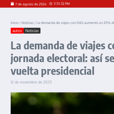
Saltar al contenido
3:35:33 PM
7 de agosto de 2026
Inicio
/
Noticias
/
La demanda de viajes con DiDi aumentó un 20% dura
autos
Noticias
La demanda de viajes 
jornada electoral: así 
vuelta presidencial
12 de noviembre de 2025