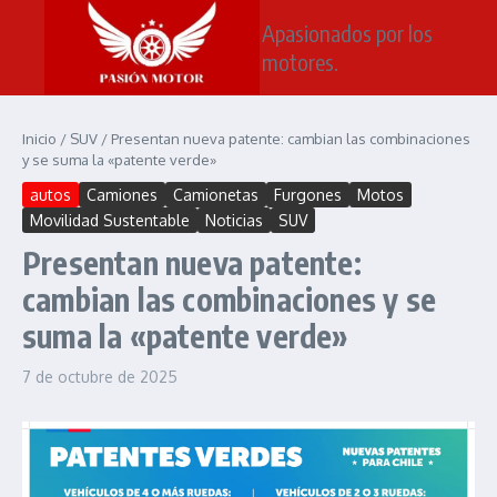
Saltar al contenido
Apasionados por los
motores.
Inicio
/
SUV
/
Presentan nueva patente: cambian las combinaciones
y se suma la «patente verde»
autos
Camiones
Camionetas
Furgones
Motos
Movilidad Sustentable
Noticias
SUV
Presentan nueva patente:
cambian las combinaciones y se
suma la «patente verde»
7 de octubre de 2025