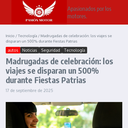
Saltar al contenido
Apasionados por los
motores.
Inicio
/
Tecnología
/
Madrugadas de celebración: los viajes se
disparan un 500% durante Fiestas Patrias
autos
Noticias
Seguridad
Tecnología
Madrugadas de celebración: los
viajes se disparan un 500%
durante Fiestas Patrias
17 de septiembre de 2025