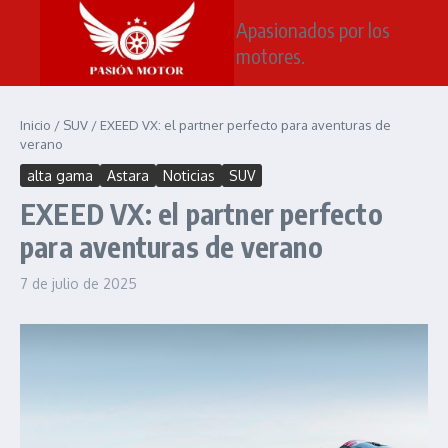
Saltar al contenido
Apasionados por los
motores.
Inicio
/
SUV
/
EXEED VX: el partner perfecto para aventuras de
verano
alta gama
Astara
Noticias
SUV
EXEED VX: el partner perfecto
para aventuras de verano
7 de julio de 2025