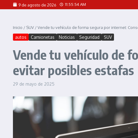
Saltar al contenido
11:55:55 AM
9 de agosto de 2026
Inicio
/
SUV
/
Vende tu vehículo de forma segura por internet: Conse
autos
Camionetas
Noticias
Seguridad
SUV
Vende tu vehículo de f
evitar posibles estafas
29 de mayo de 2025