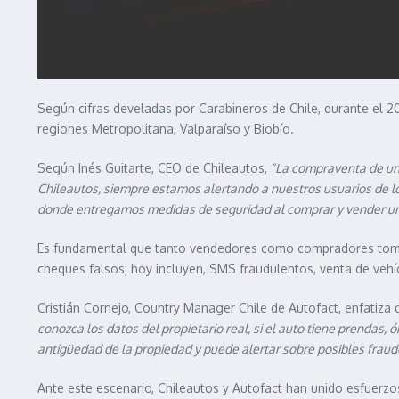
Según cifras develadas por Carabineros de Chile, durante el 2
regiones Metropolitana, Valparaíso y Biobío.
Según Inés Guitarte, CEO de Chileautos,
“La compraventa de un v
Chileautos, siempre estamos alertando a nuestros usuarios de 
donde entregamos medidas de seguridad al comprar y vender un v
Es fundamental que tanto vendedores como compradores tomen 
cheques falsos; hoy incluyen, SMS fraudulentos, venta de vehíc
Cristián Cornejo, Country Manager Chile de Autofact, enfatiza 
conozca los datos del propietario real, si el auto tiene prendas
antigüedad de la propiedad y puede alertar sobre posibles frau
Ante este escenario, Chileautos y Autofact han unido esfuerz