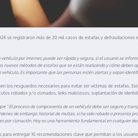
024 se registraron más de 20 mil casos de estafas y defraudaciones 
ehículo por internet, puede ser rápida y segura, si el usuario se infor
los nuevos métodos de estafas que se están realizando y cómo deben o
ehículo. Es importante que las personas estén alertas y sepan identifi
los resguardos necesarios para evitar ser víctimas de estafas. Est
ulos robados y/o clonados, links maliciosos, suplantación de identid
que “
El proceso de compraventa de un vehículo debe ser seguro y trans
, órdenes de embargo, historial de multas, si ha sido robado o presenta 
des por clonación. Hoy es una herramienta fundamental en cualquier de
os para entregar 10 recomendaciones clave que permitan a los usuari