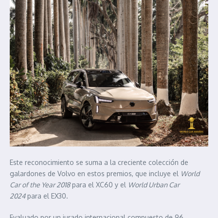
Este reconocimiento se suma a la creciente colección de
galardones de Volvo en estos premios, que incluye el
World
Car of the Year 2018
para el XC60 y el
World Urban Car
2024
para el EX30.
Evaluado por un jurado internacional compuesto de 96