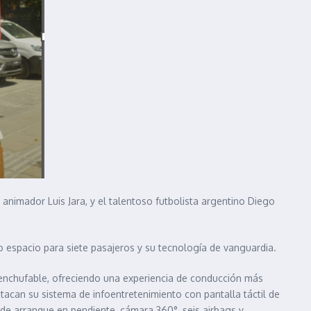
nimador Luis Jara, y el talentoso futbolista argentino Diego
 espacio para siete pasajeros y su tecnología de vanguardia.
 enchufable, ofreciendo una experiencia de conducción más
stacan su sistema de infoentretenimiento con pantalla táctil de
 de arranque en pendiente, cámara 360°, seis airbags y