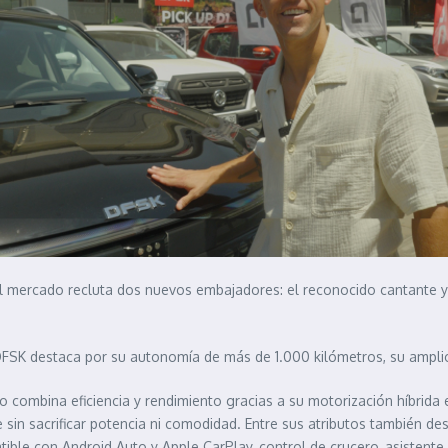
 mercado recluta dos nuevos embajadores: el reconocido cantante y a
DFSK destaca por su autonomía de más de 1.000 kilómetros, su amplio
o combina eficiencia y rendimiento gracias a su motorización híbrida
 sin sacrificar potencia ni comodidad. Entre sus atributos también de
tible con Android Auto y Apple CarPlay, control de crucero, asistente