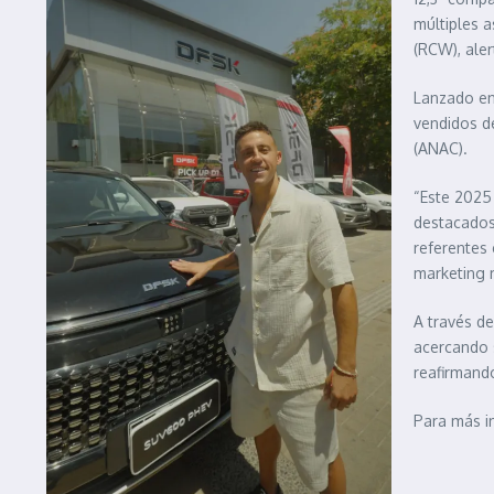
múltiples a
(RCW), aler
Lanzado en
vendidos de
(ANAC).
“Este 2025 
destacados 
referentes
marketing
A través de
acercando 
reafirmando
Para más i