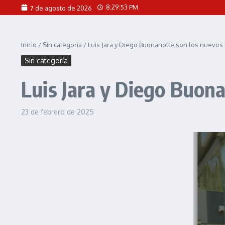
Saltar al contenido
8:29:54 PM
7 de agosto de 2026
Inicio
/
Sin categoría
/
Luis Jara y Diego Buonanotte son los nuevo
Sin categoría
Luis Jara y Diego Buon
23 de febrero de 2025