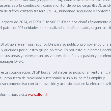
sistencias a la conducción, como monitor de punto ciego (BSD), asiste
ta de tráfico cruzado trasero (RCTA), brindando seguridad y confort e
 agosto de 2024, el DFSK SUV 600 PHEV se posicionó rápidamente den
l país, con 103 unidades comercializadas el año pasado, según las ci
DFSK quiere ser más reconocible para su público, promoviendo una est
y queridos por nuestro grupo objetivo. Es por esto que hemos decidi
 en sus áreas y representan los valores de esfuerzo, pasión y excele
 manager DFSK.
 esta colaboración, DFSK busca fortalecer su posicionamiento en Chil
su propuesta de movilidad sustentable a un público más amplio y
 su compromiso con la innovación y accesibilidad en la electromovil
nformación, visita
www.dfsk.cl
.