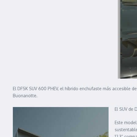
El DFSK SUV 600 PHEV, el híbrido enchufaste más accesible del
Buonanotte.
El SUV de 
Este model
sustentable
12,3” compa