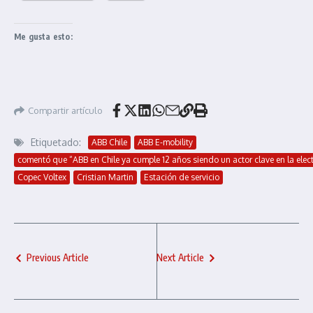
Me gusta esto:
Compartir artículo
Etiquetado:
ABB Chile
ABB E-mobility
comentó que “ABB en Chile ya cumple 12 años siendo un actor clave en la elec
Copec Voltex
Cristian Martin
Estación de servicio
Previous Article
Next Article