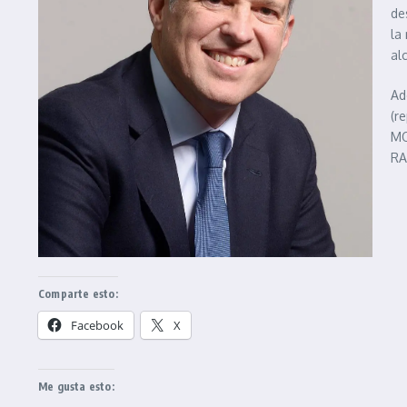
de
la
al
Ad
(r
MO
RA
Comparte esto:
Facebook
X
Me gusta esto: