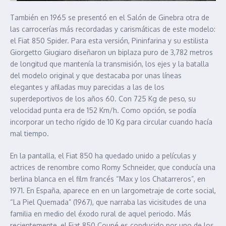
También en 1965 se presentó en el Salón de Ginebra otra de
las carrocerías más recordadas y carismáticas de este modelo:
el Fiat 850 Spider. Para esta versión, Pininfarina y su estilista
Giorgetto Giugiaro diseñaron un biplaza puro de 3,782 metros
de longitud que mantenía la transmisión, los ejes y la batalla
del modelo original y que destacaba por unas líneas
elegantes y afiladas muy parecidas a las de los
superdeportivos de los años 60. Con 725 Kg de peso, su
velocidad punta era de 152 Km/h. Como opción, se podía
incorporar un techo rígido de 10 Kg para circular cuando hacía
mal tiempo.
En la pantalla, el Fiat 850 ha quedado unido a películas y
actrices de renombre como Romy Schneider, que conducía una
berlina blanca en el film francés “Max y los Chatarreros”, en
1971. En España, aparece en en un largometraje de corte social,
“La Piel Quemada” (1967), que narraba las vicisitudes de una
familia en medio del éxodo rural de aquel periodo. Más
recientemente, el Fiat 850 Coupé es conducido por uno de los